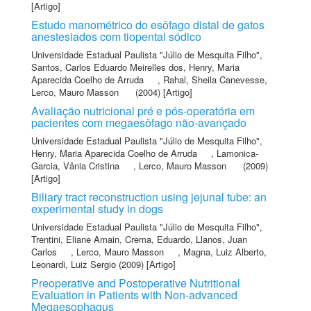
[Artigo]
Estudo manométrico do esôfago distal de gatos
anestesiados com tiopental sódico
Universidade Estadual Paulista "Júlio de Mesquita Filho"
,
Santos, Carlos Eduardo Meirelles dos
,
Henry, Maria
Aparecida Coelho de Arruda
,
Rahal, Sheila Canevesse
,
Lerco, Mauro Masson
(2004) [Artigo]
Avaliação nutricional pré e pós-operatória em
pacientes com megaesôfago não-avançado
Universidade Estadual Paulista "Júlio de Mesquita Filho"
,
Henry, Maria Aparecida Coelho de Arruda
,
Lamonica-
Garcia, Vânia Cristina
,
Lerco, Mauro Masson
(2009)
[Artigo]
Biliary tract reconstruction using jejunal tube: an
experimental study in dogs
Universidade Estadual Paulista "Júlio de Mesquita Filho"
,
Trentini, Eliane Amain
,
Crema, Eduardo
,
Llanos, Juan
Carlos
,
Lerco, Mauro Masson
,
Magna, Luiz Alberto
,
Leonardi, Luiz Sergio
(2009) [Artigo]
Preoperative and Postoperative Nutritional
Evaluation in Patients with Non-advanced
Megaesophagus