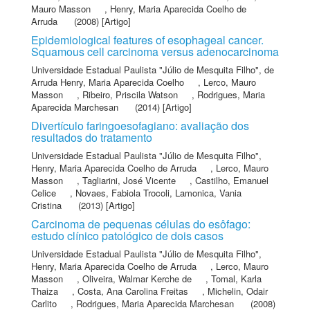
Mauro Masson
,
Henry, Maria Aparecida Coelho de
Arruda
(2008) [Artigo]
Epidemiological features of esophageal cancer.
Squamous cell carcinoma versus adenocarcinoma
Universidade Estadual Paulista "Júlio de Mesquita Filho"
,
de
Arruda Henry, Maria Aparecida Coelho
,
Lerco, Mauro
Masson
,
Ribeiro, Priscila Watson
,
Rodrigues, Maria
Aparecida Marchesan
(2014) [Artigo]
Divertículo faringoesofagiano: avaliação dos
resultados do tratamento
Universidade Estadual Paulista "Júlio de Mesquita Filho"
,
Henry, Maria Aparecida Coelho de Arruda
,
Lerco, Mauro
Masson
,
Tagliarini, José Vicente
,
Castilho, Emanuel
Celice
,
Novaes, Fabiola Trocoli
,
Lamonica, Vania
Cristina
(2013) [Artigo]
Carcinoma de pequenas células do esôfago:
estudo clínico patológico de dois casos
Universidade Estadual Paulista "Júlio de Mesquita Filho"
,
Henry, Maria Aparecida Coelho de Arruda
,
Lerco, Mauro
Masson
,
Oliveira, Walmar Kerche de
,
Tomal, Karla
Thaiza
,
Costa, Ana Carolina Freitas
,
Michelin, Odair
Carlito
,
Rodrigues, Maria Aparecida Marchesan
(2008)