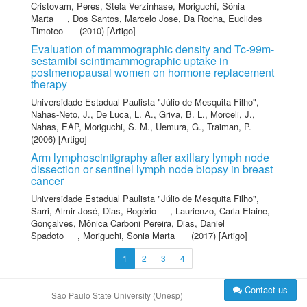
Cristovam
,
Peres, Stela Verzinhase
,
Moriguchi, Sônia
Marta
,
Dos Santos, Marcelo Jose
,
Da Rocha, Euclides
Timoteo
(2010) [Artigo]
Evaluation of mammographic density and Tc-99m-
sestamibi scintimammographic uptake in
postmenopausal women on hormone replacement
therapy
Universidade Estadual Paulista "Júlio de Mesquita Filho"
,
Nahas-Neto, J.
,
De Luca, L. A.
,
Griva, B. L.
,
Morceli, J.
,
Nahas, EAP
,
Moriguchi, S. M.
,
Uemura, G.
,
Traiman, P.
(2006) [Artigo]
Arm lymphoscintigraphy after axillary lymph node
dissection or sentinel lymph node biopsy in breast
cancer
Universidade Estadual Paulista "Júlio de Mesquita Filho"
,
Sarri, Almir José
,
Dias, Rogério
,
Laurienzo, Carla Elaine
,
Gonçalves, Mônica Carboni Pereira
,
Dias, Daniel
Spadoto
,
Moriguchi, Sonia Marta
(2017) [Artigo]
1
2
3
4
Contact us
São Paulo State University (Unesp)