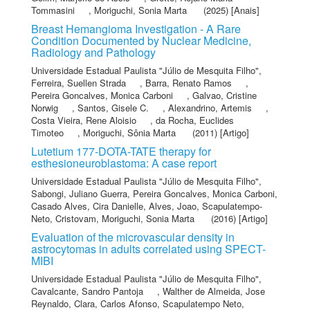
Tommasini
,
Moriguchi, Sonia Marta
(2025) [Anais]
Breast Hemangioma Investigation - A Rare
Condition Documented by Nuclear Medicine,
Radiology and Pathology
Universidade Estadual Paulista "Júlio de Mesquita Filho"
,
Ferreira, Suellen Strada
,
Barra, Renato Ramos
,
Pereira Goncalves, Monica Carboni
,
Galvao, Cristine
Norwig
,
Santos, Gisele C.
,
Alexandrino, Artemis
,
Costa Vieira, Rene Aloisio
,
da Rocha, Euclides
Timoteo
,
Moriguchi, Sônia Marta
(2011) [Artigo]
Lutetium 177-DOTA-TATE therapy for
esthesioneuroblastoma: A case report
Universidade Estadual Paulista "Júlio de Mesquita Filho"
,
Sabongi, Juliano Guerra
,
Pereira Goncalves, Monica Carboni
,
Casado Alves, Cira Danielle
,
Alves, Joao
,
Scapulatempo-
Neto, Cristovam
,
Moriguchi, Sonia Marta
(2016) [Artigo]
Evaluation of the microvascular density in
astrocytomas in adults correlated using SPECT-
MIBI
Universidade Estadual Paulista "Júlio de Mesquita Filho"
,
Cavalcante, Sandro Pantoja
,
Walther de Almeida, Jose
Reynaldo
,
Clara, Carlos Afonso
,
Scapulatempo Neto,