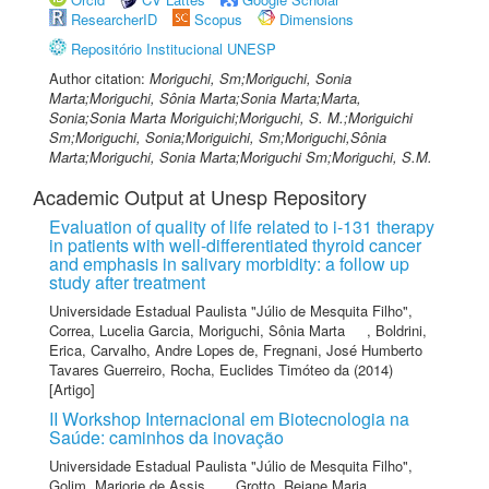
ResearcherID
Scopus
Dimensions
Repositório Institucional UNESP
Author citation:
Moriguchi, Sm;Moriguchi, Sonia
Marta;Moriguchi, Sônia Marta;Sonia Marta;Marta,
Sonia;Sonia Marta Moriguichi;Moriguchi, S. M.;Moriguichi
Sm;Moriguchi, Sonia;Moriguichi, Sm;Moriguchi,Sônia
Marta;Moriguchi, Sonia Marta;Moriguchi Sm;Moriguchi, S.M.
Academic Output at Unesp Repository
Evaluation of quality of life related to i-131 therapy
in patients with well-differentiated thyroid cancer
and emphasis in salivary morbidity: a follow up
study after treatment
Universidade Estadual Paulista "Júlio de Mesquita Filho"
,
Correa, Lucelia Garcia
,
Moriguchi, Sônia Marta
,
Boldrini,
Erica
,
Carvalho, Andre Lopes de
,
Fregnani, José Humberto
Tavares Guerreiro
,
Rocha, Euclides Timóteo da
(2014)
[Artigo]
II Workshop Internacional em Biotecnologia na
Saúde: caminhos da inovação
Universidade Estadual Paulista "Júlio de Mesquita Filho"
,
Golim, Marjorie de Assis
,
Grotto, Rejane Maria