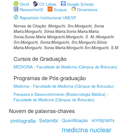
Orcid
CV Lattes
Google Scholar
ResearcherID
Scopus
Dimensions
Repositório Institucional UNESP
Nomes de Citação:
Moriguchi, Sm;Moriguchi, Sonia
Marta;Moriguchi, Sônia Marta;Sonia Marta;Marta,
Sonia;Sonia Marta Moriguichi;Moriguchi, S. M.;Moriguichi
Sm;Moriguchi, Sonia;Moriguichi, Sm;Moriguchi,Sônia
Marta;Moriguchi, Sonia Marta;Moriguchi Sm;Moriguchi, S.M.
Cursos de Graduação
MEDICINA
-
Faculdade de Medicina (Câmpus de Botucatu)
Programas de Pós-graduação
Medicina
-
Faculdade de Medicina (Câmpus de Botucatu)
Pesquisa e Desenvolvimento (Biotecnologia Médica)
-
Faculdade de Medicina (Câmpus de Botucatu)
Nuvem de palavras-chaves
cintilografia
Setamibi
Quantificação
scintigraphy
medicina nuclear