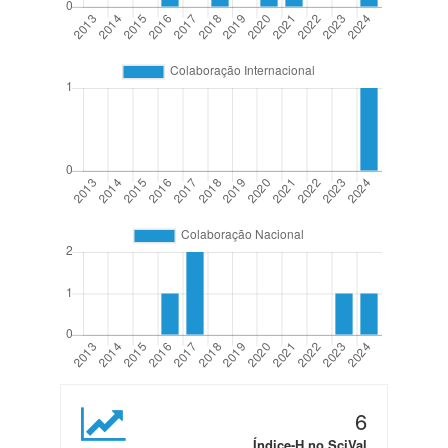
6
Índice-H no SciVal