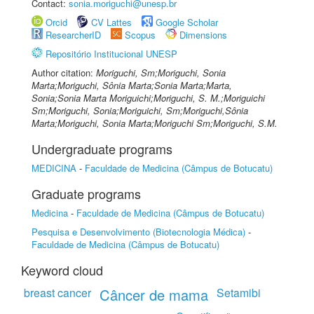
Contact:
sonia.moriguchi@unesp.br
Orcid
CV Lattes
Google Scholar
ResearcherID
Scopus
Dimensions
Repositório Institucional UNESP
Author citation:
Moriguchi, Sm;Moriguchi, Sonia
Marta;Moriguchi, Sônia Marta;Sonia Marta;Marta,
Sonia;Sonia Marta Moriguichi;Moriguchi, S. M.;Moriguichi
Sm;Moriguchi, Sonia;Moriguichi, Sm;Moriguchi,Sônia
Marta;Moriguchi, Sonia Marta;Moriguchi Sm;Moriguchi, S.M.
Undergraduate programs
MEDICINA
-
Faculdade de Medicina (Câmpus de Botucatu)
Graduate programs
Medicina
-
Faculdade de Medicina (Câmpus de Botucatu)
Pesquisa e Desenvolvimento (Biotecnologia Médica)
-
Faculdade de Medicina (Câmpus de Botucatu)
Keyword cloud
breast cancer
Câncer de mama
Setamibi