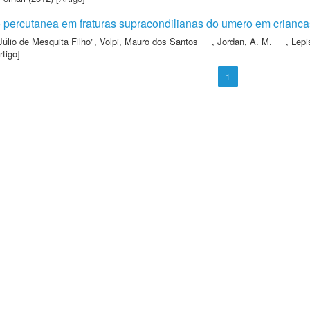
 percutanea em fraturas supracondilianas do umero em criancas
Júlio de Mesquita Filho"
,
Volpi, Mauro dos Santos
,
Jordan, A. M.
,
Lepi
rtigo]
1