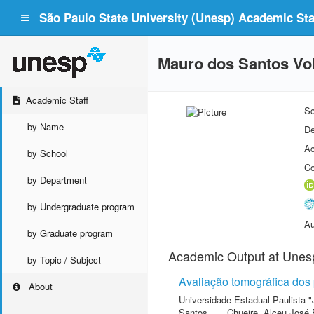
São Paulo State University (Unesp) Academic Staf
Mauro dos Santos Vol
Academic Staff
Sc
by Name
De
Ac
by School
Co
by Department
by Undergraduate program
Au
by Graduate program
Academic Output at Unes
by Topic / Subject
Avaliação tomográfica dos 
About
Universidade Estadual Paulista "
Santos
,
Chueire, Alceu José 