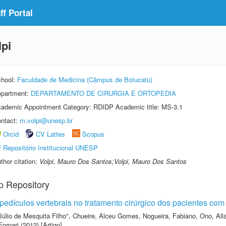
f Portal
pi
hool:
Faculdade de Medicina (Câmpus de Botucatu)
partment:
DEPARTAMENTO DE CIRURGIA E ORTOPEDIA
ademic Appointment Category: RDIDP Academic title: MS-3.1
ntact:
m.volpi@unesp.br
Orcid
CV Lattes
Scopus
Repositório Institucional UNESP
thor citation:
Volpi, Mauro Dos Santos;Volpi, Mauro Dos Santos
p Repository
pedículos vertebrais no tratamento cirúrgico dos pacientes com
Júlio de Mesquita Filho"
,
Chueire, Alceu Gomes
,
Nogueira, Fabiano
,
Ono, All
Fornari
(2012) [Artigo]