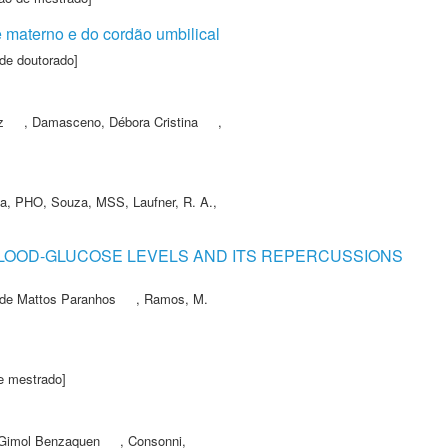
 materno e do cordão umbilical
de doutorado]
z
,
Damasceno, Débora Cristina
,
ma, PHO
,
Souza, MSS
,
Laufner, R. A.
,
BLOOD-GLUCOSE LEVELS AND ITS REPERCUSSIONS
 de Mattos Paranhos
,
Ramos, M.
e mestrado]
 Gimol Benzaquen
,
Consonni,