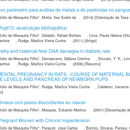
vo parâmetro para análise de metais e de pesticidas no sangue
Júlio de Mesquita Filho"
,
Motta, Ilse Sodré da
(2014) [Orientação de Tese 
Arg972: atualização bibliográfica
Júlio de Mesquita Filho"
,
Gelaleti, Rafael Bottaro
,
Lima, Paula Helena Orti
ranhos
,
Rudge, Marilza Vieira Cunha
(2011) [Artigo]
etry and maternal-fetal DNA damages in diabetic rats
Júlio de Mesquita Filho"
,
Damasceno, Débora Cristina
,
Sinzato, Y. K.
,
Li
ranhos
,
Rudge, Marilza Vieira Cunha
(2006) [Resumo]
MENTAL PREGNANCY IN RATS - COURSE OF MATERNAL 
E LEVELS AND PANCREAS OF NEWBORN PUPS
Júlio de Mesquita Filho"
,
Rudge, Marilza Vieira Cunha
,
Calderon, Iracema
o]
gêmeos com pesos discordantes ao nascer
Júlio de Mesquita Filho"
,
Marques, Eduardo Martins
(2001) [Dissertação d
 Pregnant Women with Chronic Hypertension
Júlio de Mesquita Filho"
,
Peraçoli, José Carlos
,
Bormio, Silvana
,
Perosa,