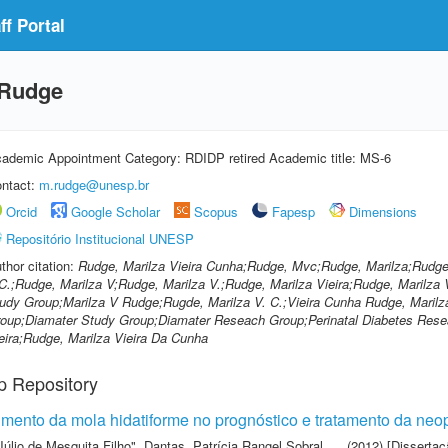
f Portal
 Rudge
ademic Appointment Category: RDIDP retired Academic title: MS-6
ntact:
m.rudge@unesp.br
Orcid
Google Scholar
Scopus
Fapesp
Dimensions
Repositório Institucional UNESP
thor citation:
Rudge, Marilza Vieira Cunha;Rudge, Mvc;Rudge, Marilza;Rudge,
C.;Rudge, Marilza V;Rudge, Marilza V.;Rudge, Marilza Vieira;Rudge, Marilza 
udy Group;Marilza V Rudge;Rugde, Marilza V. C.;Vieira Cunha Rudge, Marilz
oup;Diamater Study Group;Diamater Reseach Group;Perinatal Diabetes Rese
eira;Rudge, Marilza Vieira Da Cunha
p Repository
uimento da mola hidatiforme no prognóstico e tratamento da neop
Júlio de Mesquita Filho"
,
Dantas, Patrícia Rangel Sobral
(2012) [Dissertaç