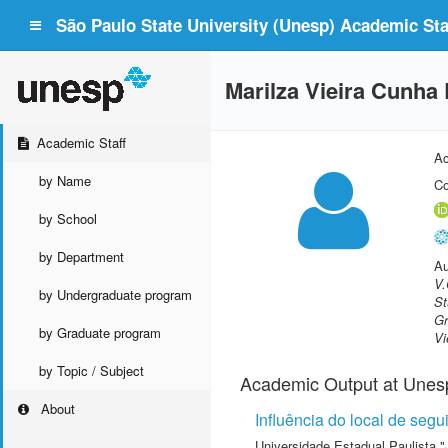
São Paulo State University (Unesp) Academic Staf
Marilza Vieira Cunha
Academic Staff
Ac
by Name
Co
by School
by Department
Au
V.
by Undergraduate program
St
Gr
by Graduate program
Vi
by Topic / Subject
Academic Output at Unes
About
Influência do local de seg
Universidade Estadual Paulista "