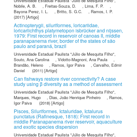
Universidade Estadual Paulista "Júlio de Mesquita Filho"
,
Nobile, A. B.
,
Freitas-Souza, D.
,
Lima, F. P.
,
Bayona Perez, I. L.
,
Britto, S. G.C.
,
Ramos, I. P.
(2017) [Artigo]
Actinopterygii, siluriformes, loricariidae,
loricariichthys platymetopon isbrücker and nijssen,
1979: First record in reservoir of canoas II, middle
paranapanema river, border of the states of são
paulo and paraná, brazil
Universidade Estadual Paulista "Júlio de Mesquita Filho"
,
Souto, Ana Carolina
,
Vidotto-Magnoni, Ana Paula
,
Brandão, Heleno
,
Ramos, Igor Paiva
,
Carvalho, Edmir
Daniel
(2011) [Artigo]
Can fishways restore river connectivity? A case
study using β diversity as a method of assessment
Universidade Estadual Paulista "Júlio de Mesquita Filho"
,
Marques, Hugo
,
Dias, João Henrique Pinheiro
,
Ramos,
Igor Paiva
(2018) [Artigo]
Pisces, Siluriformes, Ictaluridae, Ictalurus
punctatus (Rafinesque, 1818): First record in
middle Paranapanema river reservoir, aquaculture
and exotic species dispersion
Universidade Estadual Paulista "Júlio de Mesquita Filho"
,