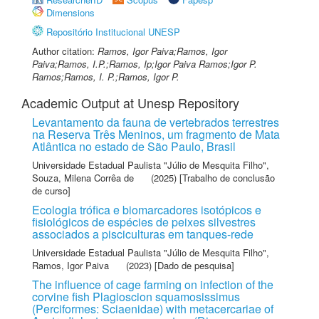
Dimensions
Repositório Institucional UNESP
Author citation:
Ramos, Igor Paiva;Ramos, Igor
Paiva;Ramos, I.P.;Ramos, Ip;Igor Paiva Ramos;Igor P.
Ramos;Ramos, I. P.;Ramos, Igor P.
Academic Output at Unesp Repository
Levantamento da fauna de vertebrados terrestres
na Reserva Três Meninos, um fragmento de Mata
Atlântica no estado de São Paulo, Brasil
Universidade Estadual Paulista "Júlio de Mesquita Filho"
,
Souza, Milena Corrêa de
(2025) [Trabalho de conclusão
de curso]
Ecologia trófica e biomarcadores isotópicos e
fisiológicos de espécies de peixes silvestres
associados a pisciculturas em tanques-rede
Universidade Estadual Paulista "Júlio de Mesquita Filho"
,
Ramos, Igor Paiva
(2023) [Dado de pesquisa]
The influence of cage farming on infection of the
corvine fish Plagioscion squamosissimus
(Perciformes: Sciaenidae) with metacercariae of