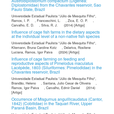
Austrodiplostomum compactum (Digenea:
Diplostomidae) from the Chavantes reservoir, Sao
Paulo State, Brazil
Universidade Estadual Paulista "Júlio de Mesquita Filho"
,
Ramos, I. P.
,
Franceschini, L.
,
Zica, E. O. P.
,
Carvalho, E. D.
,
Silva, R. J.
(2014) [Artigo]
Influence of cage fish farms in the dietary aspects
at the individual level of a non-native fish species
Universidade Estadual Paulista "Júlio de Mesquita Filho"
,
Kliemann, Bruna Caroline Kotz
,
Delariva, Rosilene
Luciana
,
Ramos, Igor Paiva
(2024) [Artigo]
Influence of cage farming on feeding and
reproductive aspects of Pimelodus maculatus
Lacépède, 1803 (Siluriformes: Pimelodidae) in the
Chavantes reservoir, Brazil
Universidade Estadual Paulista "Júlio de Mesquita Filho"
,
Brandão, Heleno
,
Santana, Julio Cesar de Oliveira
,
Ramos, Igor Paiva
,
Carvalho, Edmir Daniel
(2014)
[Artigo]
Occurrence of Misgurnus anguillicaudatus (Cantor,
1842) (Cobitidae) in the Taquari River, Upper
Paraná Basin, Brazil