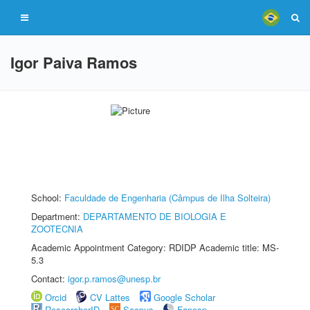
Igor Paiva Ramos
School:
Faculdade de Engenharia (Câmpus de Ilha Solteira)
Department:
DEPARTAMENTO DE BIOLOGIA E
ZOOTECNIA
Academic Appointment Category: RDIDP Academic title: MS-
5.3
Contact:
igor.p.ramos@unesp.br
Orcid
CV Lattes
Google Scholar
ResearcherID
Scopus
Fapesp