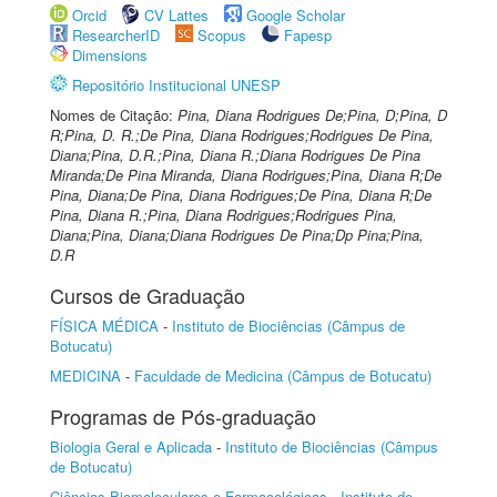
Orcid
CV Lattes
Google Scholar
ResearcherID
Scopus
Fapesp
Dimensions
Repositório Institucional UNESP
Nomes de Citação:
Pina, Diana Rodrigues De;Pina, D;Pina, D
R;Pina, D. R.;De Pina, Diana Rodrigues;Rodrigues De Pina,
Diana;Pina, D.R.;Pina, Diana R.;Diana Rodrigues De Pina
Miranda;De Pina Miranda, Diana Rodrigues;Pina, Diana R;De
Pina, Diana;De Pina, Diana Rodrigues;De Pina, Diana R;De
Pina, Diana R.;Pina, Diana Rodrigues;Rodrigues Pina,
Diana;Pina, Diana;Diana Rodrigues De Pina;Dp Pina;Pina,
D.R
Cursos de Graduação
FÍSICA MÉDICA
-
Instituto de Biociências (Câmpus de
Botucatu)
MEDICINA
-
Faculdade de Medicina (Câmpus de Botucatu)
Programas de Pós-graduação
Biologia Geral e Aplicada
-
Instituto de Biociências (Câmpus
de Botucatu)
Ciências Biomoleculares e Farmacológicas
-
Instituto de