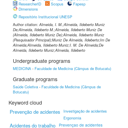
ResearcherID
Scopus
Fapesp
Dimensions
Repositório Institucional UNESP
Author citation:
Almeida, I. M.;Almeida, Ildeberto Muniz
De;Almeida, Ildeberto M.;Almeida, Ildeberto Muniz De
(Almeida, Ildeberto Muniz De);Almeida, Ildeberto Muniz
(Pesquisador Principal);Muniz De Almeida, Ildeberto;Im De
Almeida;Almeida, Ildeberto Muniz;I. M. De Almeida;De
Almeida, Ildeberto Muniz;Almeida, Ildeberto
Undergraduate programs
MEDICINA
-
Faculdade de Medicina (Câmpus de Botucatu)
Graduate programs
Saúde Coletiva
-
Faculdade de Medicina (Câmpus de
Botucatu)
Keyword cloud
Prevenção de acidentes
Investigação de acidentes
Ergonomia
Acidentes do trabalho
Prevençao de acidentes