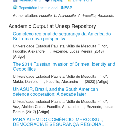
Repositório Institucional UNESP
Author citation:
Fuccille, L. A.;Fuccille, A.;Fuccille, Alexandre
Academic Output at Unesp Repository
Complexo regional de segurança da América do
Sul: uma nova perspectiva
Universidade Estadual Paulista "Júlio de Mesquita Filho"
,
Fuccille, Alexandre
,
Rezende, Lucas Pereira
(2013)
[Artigo]
The 2014 Russian Invasion of Crimea: Identity and
Geopolitics
Universidade Estadual Paulista "Júlio de Mesquita Filho"
,
Makio, Danielle
,
Fuccille, Alexandre
(2023) [Artigo]
UNASUR, Brazil, and the South American
defence cooperation: A decade later
Universidade Estadual Paulista "Júlio de Mesquita Filho"
,
Vaz, Alcides Costa
,
Fuccille, Alexandre
,
Rezende, Lucas
Pereira
(2017) [Artigo]
PARA ALÉM DO COMÉRCIO: MERCOSUL,
DEMOCRACIA E SEGURANÇA REGIONAL