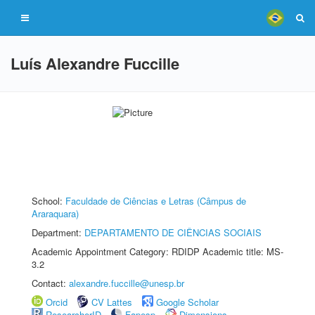
Luís Alexandre Fuccille
School:
Faculdade de Ciências e Letras (Câmpus de
Araraquara)
Department:
DEPARTAMENTO DE CIÊNCIAS SOCIAIS
Academic Appointment Category: RDIDP Academic title: MS-
3.2
Contact:
alexandre.fuccille@unesp.br
Orcid
CV Lattes
Google Scholar
ResearcherID
Fapesp
Dimensions