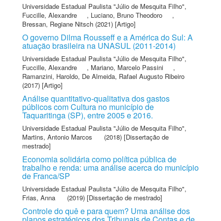
Universidade Estadual Paulista "Júlio de Mesquita Filho"
,
Fuccille, Alexandre
,
Luciano, Bruno Theodoro
,
Bressan, Regiane Nitsch
(2021) [Artigo]
O governo Dilma Rousseff e a América do Sul: A
atuação brasileira na UNASUL (2011-2014)
Universidade Estadual Paulista "Júlio de Mesquita Filho"
,
Fuccille, Alexandre
,
Mariano, Marcelo Passini
,
Ramanzini, Haroldo
,
De Almeida, Rafael Augusto Ribeiro
(2017) [Artigo]
Análise quantitativo-qualitativa dos gastos
públicos com Cultura no município de
Taquaritinga (SP), entre 2005 e 2016.
Universidade Estadual Paulista "Júlio de Mesquita Filho"
,
Martins, Antonio Marcos
(2018) [Dissertação de
mestrado]
Economia solidária como política pública de
trabalho e renda: uma análise acerca do município
de Franca/SP
Universidade Estadual Paulista "Júlio de Mesquita Filho"
,
Frias, Anna
(2019) [Dissertação de mestrado]
Controle do quê e para quem? Uma análise dos
planos estratégicos dos Tribunais de Contas e de