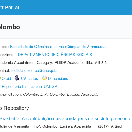
f Portal
Colombo
hool:
Faculdade de Ciências e Letras (Câmpus de Araraquara)
partment:
DEPARTAMENTO DE CIÊNCIAS SOCIAIS
ademic Appointment Category: RDIDP Academic title: MS-3.2
ntact:
lucileia.colombo@unesp.br
Orcid
CV Lattes
Dimensions
Repositório Institucional UNESP
thor citation:
Colombo, L. A.;Colombo, Luciléia Aparecida
p Repository
 Brasileira: A contribuição das abordagens da sociologia econô
Júlio de Mesquita Filho"
,
Colombo, Luciléia Aparecida
(2017) [Artigo]