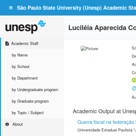
São Paulo State University (Unesp) Academic Staf
Luciléia Aparecida 
Academic Staff
Sc
by Name
De
Ac
by School
Co
by Department
by Undergraduate program
Au
by Graduate program
Academic Output at Unes
by Topic / Subject
Guerra fiscal na federação
About
Universidade Estadual Paulista "