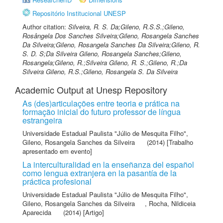
Repositório Institucional UNESP
Author citation:
Silveira, R. S. Da;Gileno, R.S.S.;Gileno,
Rosângela Dos Sanches Silveira;Gileno, Rosangela Sanches
Da Silveira;Gileno, Rosangela Sanches Da Silveira;Gileno, R.
S. D. S;Da Silveira Gileno, Rosangela Sanches;Gileno,
Rosangela;Gileno, R.;Silveira Gileno, R. S.;Gileno, R.;Da
Silveira Gileno, R.S.;Gileno, Rosangela S. Da Silveira
Academic Output at Unesp Repository
As (des)articulações entre teoria e prática na
formação inicial do futuro professor de língua
estrangeira
Universidade Estadual Paulista "Júlio de Mesquita Filho"
,
Gileno, Rosangela Sanches da Silveira
(2014) [Trabalho
apresentado em evento]
La interculturalidad en la enseñanza del español
como lengua extranjera en la pasantía de la
práctica profesional
Universidade Estadual Paulista "Júlio de Mesquita Filho"
,
Gileno, Rosangela Sanches da Silveira
,
Rocha, Nildiceia
Aparecida
(2014) [Artigo]