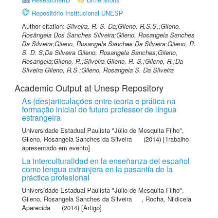
Repositório Institucional UNESP
Author citation:
Silveira, R. S. Da;Gileno, R.S.S.;Gileno,
Rosângela Dos Sanches Silveira;Gileno, Rosangela Sanches
Da Silveira;Gileno, Rosangela Sanches Da Silveira;Gileno, R.
S. D. S;Da Silveira Gileno, Rosangela Sanches;Gileno,
Rosangela;Gileno, R.;Silveira Gileno, R. S.;Gileno, R.;Da
Silveira Gileno, R.S.;Gileno, Rosangela S. Da Silveira
Academic Output at Unesp Repository
As (des)articulações entre teoria e prática na
formação inicial do futuro professor de língua
estrangeira
Universidade Estadual Paulista "Júlio de Mesquita Filho"
,
Gileno, Rosangela Sanches da Silveira
(2014) [Trabalho
apresentado em evento]
La interculturalidad en la enseñanza del español
como lengua extranjera en la pasantía de la
práctica profesional
Universidade Estadual Paulista "Júlio de Mesquita Filho"
,
Gileno, Rosangela Sanches da Silveira
,
Rocha, Nildiceia
Aparecida
(2014) [Artigo]