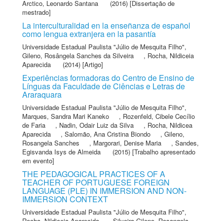
Arctico, Leonardo Santana
(2016) [Dissertação de
mestrado]
La interculturalidad en la enseñanza de español
como lengua extranjera en la pasantía
Universidade Estadual Paulista "Júlio de Mesquita Filho"
,
Gileno, Rosângela Sanches da Silveira
,
Rocha, Nildiceia
Aparecida
(2014) [Artigo]
Experiências formadoras do Centro de Ensino de
Línguas da Faculdade de Ciências e Letras de
Araraquara
Universidade Estadual Paulista "Júlio de Mesquita Filho"
,
Marques, Sandra Mari Kaneko
,
Rozenfeld, Cibele Cecílio
de Faria
,
Nadin, Odair Luiz da Silva
,
Rocha, Nildicea
Aparecida
,
Salomão, Ana Cristina Biondo
,
Gileno,
Rosangela Sanches
,
Margorari, Denise Maria
,
Sandes,
Egisvanda Isys de Almeida
(2015) [Trabalho apresentado
em evento]
THE PEDAGOGICAL PRACTICES OF A
TEACHER OF PORTUGUESE FOREIGN
LANGUAGE (PLE) IN IMMERSION AND NON-
IMMERSION CONTEXT
Universidade Estadual Paulista "Júlio de Mesquita Filho"
,
Rocha, Nildiceia Aparecida
,
Silveira Gileno, Rosangela