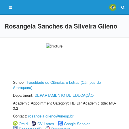
Rosangela Sanches da Silveira Gileno
School:
Faculdade de Ciências e Letras (Câmpus de
Araraquara)
Department:
DEPARTAMENTO DE EDUCAÇÃO
Academic Appointment Category: RDIDP Academic title: MS-
3.2
Contact:
rosangela.gileno@unesp.br
Orcid
CV Lattes
Google Scholar
ResearcherID
Dimensions