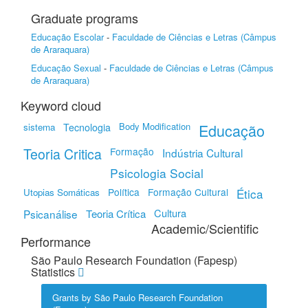
Graduate programs
Educação Escolar
-
Faculdade de Ciências e Letras (Câmpus
de Araraquara)
Educação Sexual
-
Faculdade de Ciências e Letras (Câmpus
de Araraquara)
Keyword cloud
Body Modification
Educação
sistema
Tecnologia
Teoria Critica
Formação
Indústria Cultural
Psicologia Social
Política
Formação Cultural
Ética
Utopias Somáticas
Cultura
Psicanálise
Teoria Crítica
Academic/Scientific
Performance
São Paulo Research Foundation (Fapesp)
Statistics
Grants by São Paulo Research Foundation