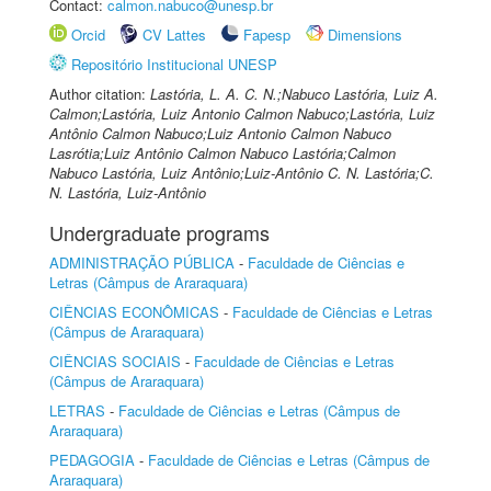
Contact:
calmon.nabuco@unesp.br
Orcid
CV Lattes
Fapesp
Dimensions
Repositório Institucional UNESP
Author citation:
Lastória, L. A. C. N.;Nabuco Lastória, Luiz A.
Calmon;Lastória, Luiz Antonio Calmon Nabuco;Lastória, Luiz
Antônio Calmon Nabuco;Luiz Antonio Calmon Nabuco
Lasrótia;Luiz Antônio Calmon Nabuco Lastória;Calmon
Nabuco Lastória, Luiz Antônio;Luiz-Antônio C. N. Lastória;C.
N. Lastória, Luiz-Antônio
Undergraduate programs
ADMINISTRAÇÃO PÚBLICA
-
Faculdade de Ciências e
Letras (Câmpus de Araraquara)
CIÊNCIAS ECONÔMICAS
-
Faculdade de Ciências e Letras
(Câmpus de Araraquara)
CIÊNCIAS SOCIAIS
-
Faculdade de Ciências e Letras
(Câmpus de Araraquara)
LETRAS
-
Faculdade de Ciências e Letras (Câmpus de
Araraquara)
PEDAGOGIA
-
Faculdade de Ciências e Letras (Câmpus de
Araraquara)