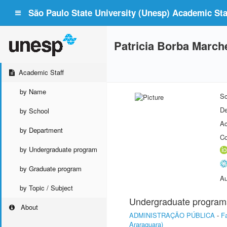
São Paulo State University (Unesp) Academic Staf
Patricia Borba March
Academic Staff
by Name
Sc
De
by School
Ac
by Department
Co
by Undergraduate program
by Graduate program
Au
by Topic / Subject
Undergraduate program
About
ADMINISTRAÇÃO PÚBLICA
-
F
Araraquara)