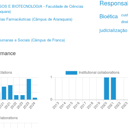
Responsab
SOS E BIOTECNOLOGIA
-
Faculdade de Ciências
quara)
cust
Bioética
ias Farmacêuticas (Câmpus de Araraquara)
dire
judicialização
Humanas e Sociais (Câmpus de Franca)
ormance