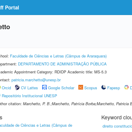
f Portal
etto
hool:
Faculdade de Ciências e Letras (Câmpus de Araraquara)
partment:
DEPARTAMENTO DE ADMINISTRAÇÃO PÚBLICA
ademic Appointment Category: RDIDP Academic title: MS-5.3
ntact:
patricia.marchetto@unesp.br
Orcid
CV Lattes
Google Scholar
Scopus
Fapesp
D
Repositório Institucional UNESP
thor citation:
Marchetto, P. B.;Marchetto, Patrícia Borba;Marchetto, Patricia 
s
Keyword clo
aculdade de Ciências e Letras (Câmpus de
direito constituci