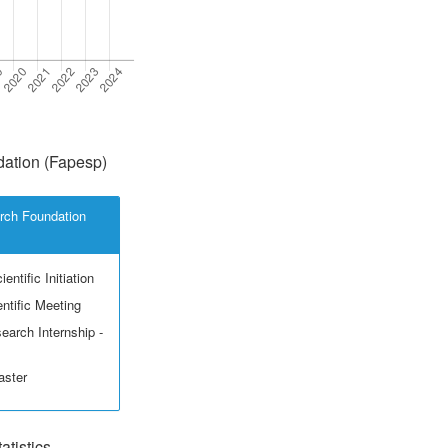
ation (Fapesp)
rch Foundation
entific Initiation
ntific Meeting
earch Internship -
aster
tistics