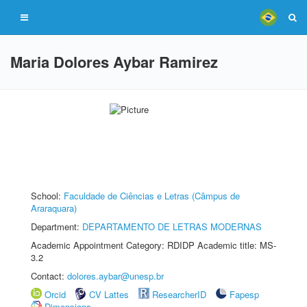
Maria Dolores Aybar Ramirez
School:
Faculdade de Ciências e Letras (Câmpus de
Araraquara)
Department:
DEPARTAMENTO DE LETRAS MODERNAS
Academic Appointment Category: RDIDP Academic title: MS-
3.2
Contact:
dolores.aybar@unesp.br
Orcid
CV Lattes
ResearcherID
Fapesp
Dimensions