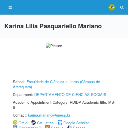
Karina Lilia Pasquariello Mariano
School:
Faculdade de Ciências e Letras (Câmpus de
Araraquara)
Department:
DEPARTAMENTO DE CIÊNCIAS SOCIAIS
Academic Appointment Category: RDIDP Academic title: MS-
6
Contact:
karina.mariano@unesp.br
Orcid
CV Lattes
Google Scholar
ResearcherID
Scopus
Fapesp