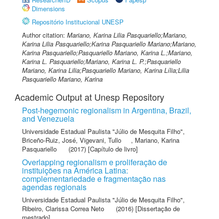
Dimensions
Repositório Institucional UNESP
Author citation:
Mariano, Karina Lilia Pasquariello;Mariano,
Karina Lilia Pasquariello;Karina Pasquariello Mariano;Mariano,
Karina Pasquariello;Pasquariello Mariano, Karina L.;Mariano,
Karina L. Pasquariello;Mariano, Karina L. P.;Pasquariello
Mariano, Karina Lilia;Pasquariello Mariano, Karina Lília;Lilia
Pasquariello Mariano, Karina
Academic Output at Unesp Repository
Post-hegemonic regionalism in Argentina, Brazil,
and Venezuela
Universidade Estadual Paulista "Júlio de Mesquita Filho"
,
Briceño-Ruiz, José
,
Vigevani, Tullo
,
Mariano, Karina
Pasquariello
(2017) [Capítulo de livro]
Overlapping regionalism e proliferação de
instituições na América Latina:
complementariedade e fragmentação nas
agendas regionais
Universidade Estadual Paulista "Júlio de Mesquita Filho"
,
Ribeiro, Clarissa Correa Neto
(2016) [Dissertação de
mestrado]