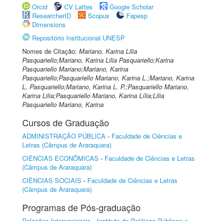
Orcid
CV Lattes
Google Scholar
ResearcherID
Scopus
Fapesp
Dimensions
Repositório Institucional UNESP
Nomes de Citação:
Mariano, Karina Lilia
Pasquariello;Mariano, Karina Lilia Pasquariello;Karina
Pasquariello Mariano;Mariano, Karina
Pasquariello;Pasquariello Mariano, Karina L.;Mariano, Karina
L. Pasquariello;Mariano, Karina L. P.;Pasquariello Mariano,
Karina Lilia;Pasquariello Mariano, Karina Lília;Lilia
Pasquariello Mariano, Karina
Cursos de Graduação
ADMINISTRAÇÃO PÚBLICA
-
Faculdade de Ciências e
Letras (Câmpus de Araraquara)
CIÊNCIAS ECONÔMICAS
-
Faculdade de Ciências e Letras
(Câmpus de Araraquara)
CIÊNCIAS SOCIAIS
-
Faculdade de Ciências e Letras
(Câmpus de Araraquara)
Programas de Pós-graduação
Relações Internacionais
-
Instituto de Políticas Públicas e