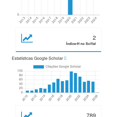
2
Índice-H no SciVal
Estatísticas Google Scholar
789