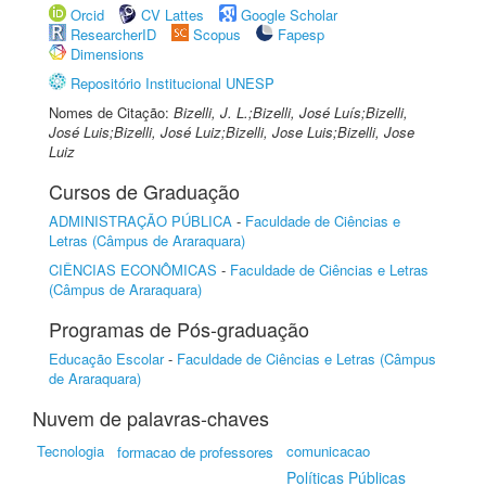
Orcid
CV Lattes
Google Scholar
ResearcherID
Scopus
Fapesp
Dimensions
Repositório Institucional UNESP
Nomes de Citação:
Bizelli, J. L.;Bizelli, José Luís;Bizelli,
José Luis;Bizelli, José Luiz;Bizelli, Jose Luis;Bizelli, Jose
Luiz
Cursos de Graduação
ADMINISTRAÇÃO PÚBLICA
-
Faculdade de Ciências e
Letras (Câmpus de Araraquara)
CIÊNCIAS ECONÔMICAS
-
Faculdade de Ciências e Letras
(Câmpus de Araraquara)
Programas de Pós-graduação
Educação Escolar
-
Faculdade de Ciências e Letras (Câmpus
de Araraquara)
Nuvem de palavras-chaves
Tecnologia
comunicacao
formacao de professores
Políticas Públicas