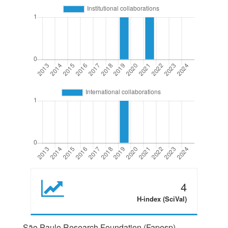
4
H-index (SciVal)
São Paulo Research Foundation (Fapesp)