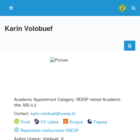
Karin Volobuef
Academic Appointment Category: RDIDP retired Academic
title: MS-3.2
Contact:
karin.volobuef@unesp.br
Orcid
CV Lattes
Scopus
Fapesp
Repositório Institucional UNESP
Author citation:
Volobuef, K.