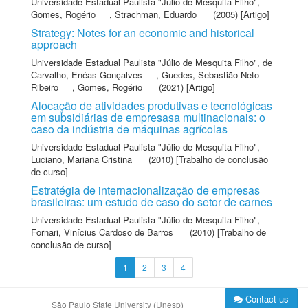
Universidade Estadual Paulista "Júlio de Mesquita Filho"
,
Gomes, Rogério
,
Strachman, Eduardo
(2005) [Artigo]
Strategy: Notes for an economic and historical
approach
Universidade Estadual Paulista "Júlio de Mesquita Filho"
,
de
Carvalho, Enéas Gonçalves
,
Guedes, Sebastião Neto
Ribeiro
,
Gomes, Rogério
(2021) [Artigo]
Alocação de atividades produtivas e tecnológicas
em subsidiárias de empresasa multinacionais: o
caso da indústria de máquinas agrícolas
Universidade Estadual Paulista "Júlio de Mesquita Filho"
,
Luciano, Mariana Cristina
(2010) [Trabalho de conclusão
de curso]
Estratégia de internacionalização de empresas
brasileiras: um estudo de caso do setor de carnes
Universidade Estadual Paulista "Júlio de Mesquita Filho"
,
Fornari, Vinícius Cardoso de Barros
(2010) [Trabalho de
conclusão de curso]
1
2
3
4
Contact us
São Paulo State University (Unesp)