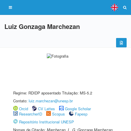
Luiz Gonzaga Marchezan
Regime: RDIDP aposentado Titulação: MS-5.2
Contato:
luiz.marchezan@unesp.br
Orcid
CV Lattes
Google Scholar
ResearcherID
Scopus
Fapesp
Repositório Institucional UNESP
Nomes de Citação:
Marchezan, L. G.;Gonzaga Marchezan,