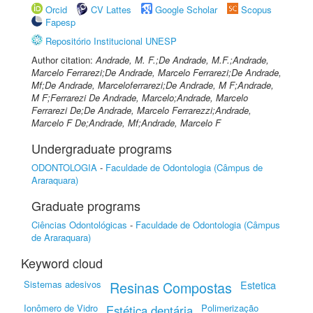
Orcid
CV Lattes
Google Scholar
Scopus
Fapesp
Repositório Institucional UNESP
Author citation:
Andrade, M. F.;De Andrade, M.F.;Andrade,
Marcelo Ferrarezi;De Andrade, Marcelo Ferrarezi;De Andrade,
Mf;De Andrade, Marceloferrarezi;De Andrade, M F;Andrade,
M F;Ferrarezi De Andrade, Marcelo;Andrade, Marcelo
Ferrarezi De;De Andrade, Marcelo Ferrarezzi;Andrade,
Marcelo F De;Andrade, Mf;Andrade, Marcelo F
Undergraduate programs
ODONTOLOGIA
-
Faculdade de Odontologia (Câmpus de
Araraquara)
Graduate programs
Ciências Odontológicas
-
Faculdade de Odontologia (Câmpus
de Araraquara)
Keyword cloud
Sistemas adesivos
Resinas Compostas
Estetica
Ionômero de Vidro
Polimerização
Estética dentária