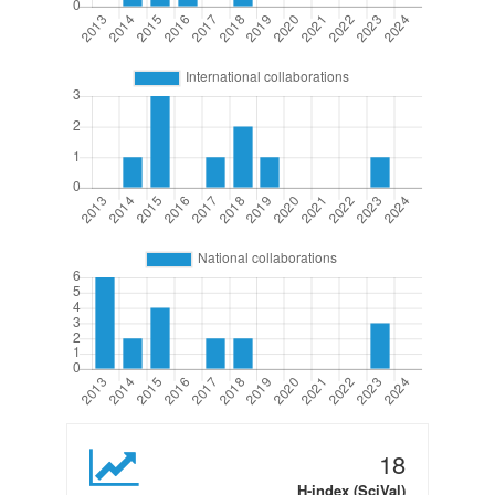
18
H-index (SciVal)