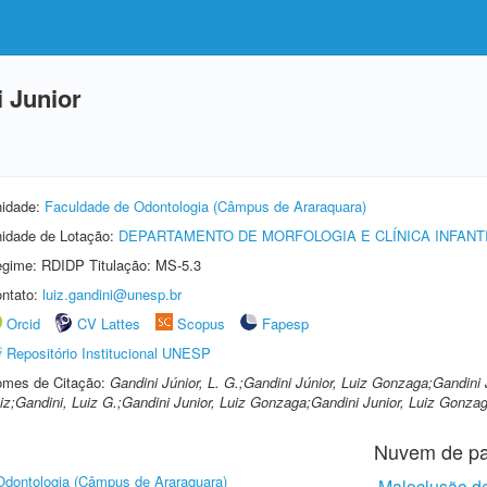
 Junior
idade:
Faculdade de Odontologia (Câmpus de Araraquara)
idade de Lotação:
DEPARTAMENTO DE MORFOLOGIA E CLÍNICA INFANT
gime: RDIDP Titulação: MS-5.3
ntato:
luiz.gandini@unesp.br
Orcid
CV Lattes
Scopus
Fapesp
Repositório Institucional UNESP
mes de Citação:
Gandini Júnior, L. G.;Gandini Júnior, Luiz Gonzaga;Gandini 
iz;Gandini, Luiz G.;Gandini Junior, Luiz Gonzaga;Gandini Junior, Luiz Gonza
Nuvem de pa
Odontologia (Câmpus de Araraquara)
Maloclusão de