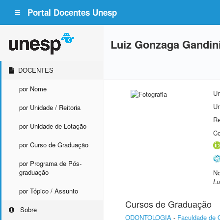
Portal Docentes Unesp
Luiz Gonzaga Gandini
DOCENTES
por Nome
Un
Un
por Unidade / Reitoria
Re
por Unidade de Lotação
Co
por Curso de Graduação
por Programa de Pós-
graduação
No
Lu
por Tópico / Assunto
Cursos de Graduação
Sobre
ODONTOLOGIA
-
Faculdade de 