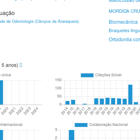
MORDIDA CRU
duação
ade de Odontologia (Câmpus de Araraquara)
Biomecânica
Braquetes lingu
Ortodontia cor
s 5 anos)