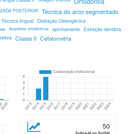
Ortodontia
ZADA POSTERIOR
Técnica do arco segmentado
Técnica lingual
Distração Osteogênica
ais
Aparelhos ortodônticos
apinhamento
Extração dentária
retiva
Classe II
Cefalometria
50
Índice-H no SciVal