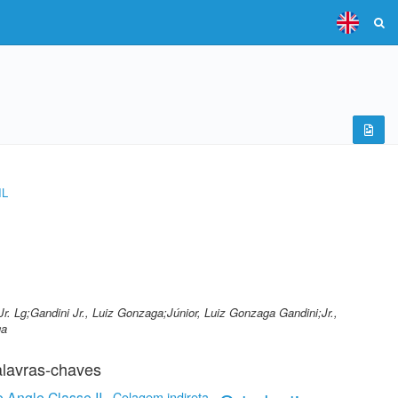
IL
Jr. Lg;Gandini Jr., Luiz Gonzaga;Júnior, Luiz Gonzaga Gandini;Jr.,
ga
lavras-chaves
 Angle Classe II
Colagem indireta