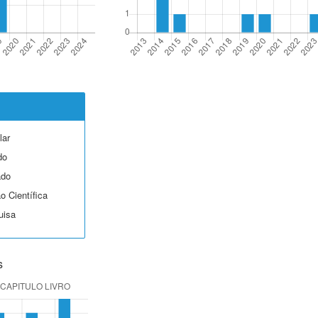
lar
do
ado
o Científica
uisa
s