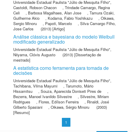
Universidade Estadual Paulista "Júlio de Mesquita Filho"
,
Castoldi, Robson Chacon
,
Trindade Camargo, Regina
Celi
,
Barbosa Magalhaes, Alan Jose
,
Tamura Ozaki,
Guilherme Akio
,
Kodama, Fabio Yoshikazu
,
Oikawa,
Sergio Minoru
,
Papoti, Marcelo
,
Silva Camargo Filho,
Jose Carlos
(2013) [Artigo]
Análise clássica e bayesiana do modelo Weibull
modificado generalizado
Universidade Estadual Paulista "Júlio de Mesquita Filho"
,
Niiyama, Clóvis Augusto
(2013) [Dissertação de
mestrado]
A estatística como ferramenta para tomada de
decisões
Universidade Estadual Paulista "Júlio de Mesquita Filho"
,
Tachibana, Vilma Mayumi
,
Tarumoto, Mário
Hissamitsu
,
Souza, Aparecida Doniseti Pires de
,
Bezerra, Manoel Ivanildo Silvestre
,
Silvestre, Miriam
Rodrigues
,
Flores, Edílson Ferreira
,
Rinaldi, José
Gilberto Spasiani
,
Oikawa, Sérgio Minoru
(2003)
[Resumo]
1