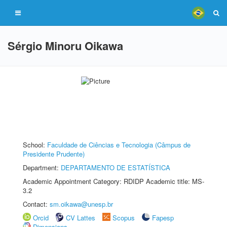
Sérgio Minoru Oikawa
School:
Faculdade de Ciências e Tecnologia (Câmpus de
Presidente Prudente)
Department:
DEPARTAMENTO DE ESTATÍSTICA
Academic Appointment Category: RDIDP Academic title: MS-
3.2
Contact:
sm.oikawa@unesp.br
Orcid
CV Lattes
Scopus
Fapesp
Dimensions