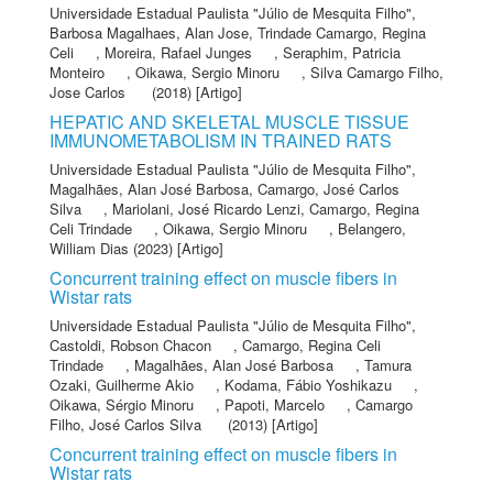
Universidade Estadual Paulista "Júlio de Mesquita Filho"
,
Barbosa Magalhaes, Alan Jose
,
Trindade Camargo, Regina
Celi
,
Moreira, Rafael Junges
,
Seraphim, Patricia
Monteiro
,
Oikawa, Sergio Minoru
,
Silva Camargo Filho,
Jose Carlos
(2018) [Artigo]
HEPATIC AND SKELETAL MUSCLE TISSUE
IMMUNOMETABOLISM IN TRAINED RATS
Universidade Estadual Paulista "Júlio de Mesquita Filho"
,
Magalhães, Alan José Barbosa
,
Camargo, José Carlos
Silva
,
Mariolani, José Ricardo Lenzi
,
Camargo, Regina
Celi Trindade
,
Oikawa, Sergio Minoru
,
Belangero,
William Dias
(2023) [Artigo]
Concurrent training effect on muscle fibers in
Wistar rats
Universidade Estadual Paulista "Júlio de Mesquita Filho"
,
Castoldi, Robson Chacon
,
Camargo, Regina Celi
Trindade
,
Magalhães, Alan José Barbosa
,
Tamura
Ozaki, Guilherme Akio
,
Kodama, Fábio Yoshikazu
,
Oikawa, Sérgio Minoru
,
Papoti, Marcelo
,
Camargo
Filho, José Carlos Silva
(2013) [Artigo]
Concurrent training effect on muscle fibers in
Wistar rats