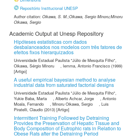
Repositório Institucional UNESP
Author citation:
Oikawa, S. M.;Oikawa, Sergio Minoru;Minoru
Oikawa, Sergio
Academic Output at Unesp Repository
Hipóteses estatísticas com dados
desbalanceados nos modelos com três fatores de
efeitos fixos hierarquizados
Universidade Estadual Paulista "Júlio de Mesquita Filho"
,
Oikawa, Sérgio Minoru
,
Iemma, Antonio Francisco
(1999)
[Artigo]
A useful empirical bayesian method to analyse
industrial data from saturated factorial designs
Universidade Estadual Paulista "Júlio de Mesquita Filho"
,
Yukie Baba, Marta
,
Alberto Achcar, Jorge
,
Antonio
Moala, Fernando
,
Minoru Oikawa, Sergio
,
Luis
Piratelli, Claudio
(2013) [Artigo]
Intermittent Training Followed by Detraining
Provides the Preservation of Hepatic Tissue and
Body Composition of Eutrophic rats in Relation to
Obese Rats after the Detraining Period