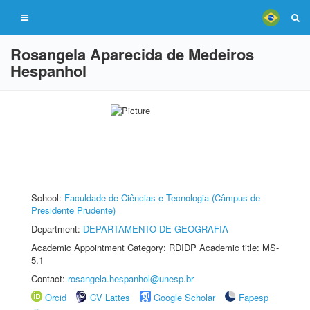
Rosangela Aparecida de Medeiros
Hespanhol
School:
Faculdade de Ciências e Tecnologia (Câmpus de
Presidente Prudente)
Department:
DEPARTAMENTO DE GEOGRAFIA
Academic Appointment Category: RDIDP Academic title: MS-
5.1
Contact:
rosangela.hespanhol@unesp.br
Orcid
CV Lattes
Google Scholar
Fapesp