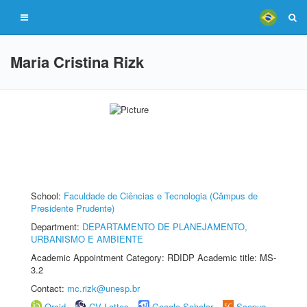
Maria Cristina Rizk
School:
Faculdade de Ciências e Tecnologia (Câmpus de
Presidente Prudente)
Department:
DEPARTAMENTO DE PLANEJAMENTO,
URBANISMO E AMBIENTE
Academic Appointment Category: RDIDP Academic title: MS-
3.2
Contact:
mc.rizk@unesp.br
Orcid
CV Lattes
Google Scholar
Scopus