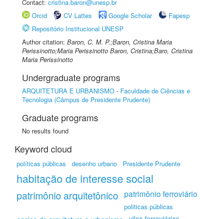
Contact:
cristina.baron@unesp.br
Orcid
CV Lattes
Google Scholar
Fapesp
Repositório Institucional UNESP
Author citation:
Baron, C. M. P.;Baron, Cristina Maria
Perissinotto;Maria Perissinotto Baron, Cristina;Baro, Cristina
Maria Perissinotto
Undergraduate programs
ARQUITETURA E URBANISMO
-
Faculdade de Ciências e
Tecnologia (Câmpus de Presidente Prudente)
Graduate programs
No results found
Keyword cloud
políticas públicas
desenho urbano
Presidente Prudente
habitação de interesse social
patrimônio arquitetônico
patrimônio ferroviário
politicas públicas
vilas ferroviárias