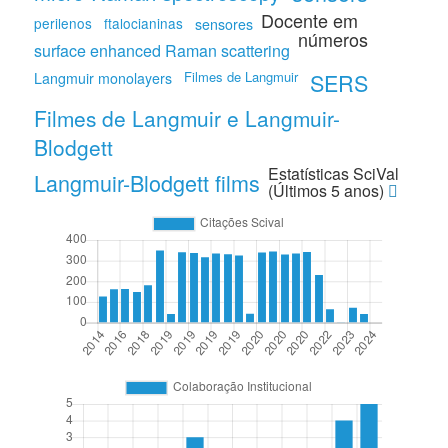
Docente em
perilenos
ftalocianinas
sensores
números
surface enhanced Raman scattering
Filmes de Langmuir
SERS
Langmuir monolayers
Filmes de Langmuir e Langmuir-
Blodgett
Estatísticas SciVal
Langmuir-Blodgett films
(Últimos 5 anos)