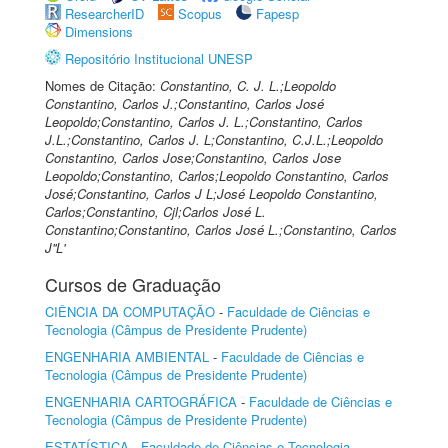
ResearcherID
Scopus
Fapesp
Dimensions
Repositório Institucional UNESP
Nomes de Citação:
Constantino, C. J. L.;Leopoldo
Constantino, Carlos J.;Constantino, Carlos José
Leopoldo;Constantino, Carlos J. L.;Constantino, Carlos
J.L.;Constantino, Carlos J. L;Constantino, C.J.L.;Leopoldo
Constantino, Carlos Jose;Constantino, Carlos Jose
Leopoldo;Constantino, Carlos;Leopoldo Constantino, Carlos
José;Constantino, Carlos J L;José Leopoldo Constantino,
Carlos;Constantino, Cjl;Carlos José L.
Constantino;Constantino, Carlos José L.;Constantino, Carlos
J''L'
Cursos de Graduação
CIÊNCIA DA COMPUTAÇÃO
-
Faculdade de Ciências e
Tecnologia (Câmpus de Presidente Prudente)
ENGENHARIA AMBIENTAL
-
Faculdade de Ciências e
Tecnologia (Câmpus de Presidente Prudente)
ENGENHARIA CARTOGRÁFICA
-
Faculdade de Ciências e
Tecnologia (Câmpus de Presidente Prudente)
ESTATÍSTICA
-
Faculdade de Ciências e Tecnologia