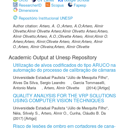
ResearcherID
Scopus
Fapesp
Dimensions
Repositório Institucional UNESP
Author citation:
Artero, A. O.;Artero, A.O;Artero, Almir
Olivette;Almir Olivette Artero;Almir Olivetto Artero;Artero,
Almir Olivetto;Artero, A.O.;Olivette Artero, Almir;Almir O.
Artero;Artero, Almir;Olivete Artero, Almir;Artero, Almir
O.;Artero, Almir Oliveira;Artero, Almir Olivette
Academic Output at Unesp Repository
Utilização de alvos codificados do tipo ARUCO na
automação do processo de calibração de câmaras
Universidade Estadual Paulista "Júlio de Mesquita Filho"
,
Alves Da Silva, Sergio Leandro
,
Garcia Tommaselli,
Antonio Maria
,
Artero, Almir Olivette
(2014) [Artigo]
QUALITY ANALYSIS FOR THE VRP SOLUTIONS
USING COMPUTER VISION TECHNIQUES
Universidade Estadual Paulista "Júlio de Mesquita Filho"
,
Néia, Silvely S.
,
Artero, Almir O.
,
Cunha, Cláudio B. Da
(2017) [Artigo]
Risco de lesões de ombro em cortadores de cana-