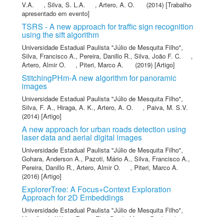
V.A.
,
Silva, S. L.A.
,
Artero, A. O.
(2014) [Trabalho
apresentado em evento]
TSRS - A new approach for traffic sign recognition
using the sift algorithm
Universidade Estadual Paulista "Júlio de Mesquita Filho"
,
Silva, Francisco A.
,
Pereira, Danillo R.
,
Silva, João F. C.
,
Artero, Almir O.
,
Piteri, Marco A.
(2019) [Artigo]
StitchingPHm-A new algorithm for panoramic
images
Universidade Estadual Paulista "Júlio de Mesquita Filho"
,
Silva, F. A.
,
Hiraga, A. K.
,
Artero, A. O.
,
Paiva, M. S.V.
(2014) [Artigo]
A new approach for urban roads detection using
laser data and aerial digital images
Universidade Estadual Paulista "Júlio de Mesquita Filho"
,
Gohara, Anderson A.
,
Pazoti, Mário A.
,
Silva, Francisco A.
,
Pereira, Danillo R.
,
Artero, Almir O.
,
Piteri, Marco A.
(2016) [Artigo]
ExplorerTree: A Focus+Context Exploration
Approach for 2D Embeddings
Universidade Estadual Paulista "Júlio de Mesquita Filho"
,