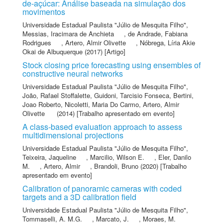
de-açúcar: Análise baseada na simulação dos
movimentos
Universidade Estadual Paulista "Júlio de Mesquita Filho"
,
Messias, Iracimara de Anchieta
,
de Andrade, Fabiana
Rodrigues
,
Artero, Almir Olivette
,
Nóbrega, Líria Akie
Okai de Albuquerque
(2017) [Artigo]
Stock closing price forecasting using ensembles of
constructive neural networks
Universidade Estadual Paulista "Júlio de Mesquita Filho"
,
João, Rafael Stoffalette
,
Guidoni, Tarcisio Fonseca
,
Bertini,
Joao Roberto
,
Nicoletti, Maria Do Carmo
,
Artero, Almir
Olivette
(2014) [Trabalho apresentado em evento]
A class-based evaluation approach to assess
multidimensional projections
Universidade Estadual Paulista "Júlio de Mesquita Filho"
,
Teixeira, Jaqueline
,
Marcilio, Wilson E.
,
Eler, Danilo
M.
,
Artero, Almir
,
Brandoli, Bruno
(2020) [Trabalho
apresentado em evento]
Calibration of panoramic cameras with coded
targets and a 3D calibration field
Universidade Estadual Paulista "Júlio de Mesquita Filho"
,
Tommaselli, A. M.G.
,
Marcato, J.
,
Moraes, M.