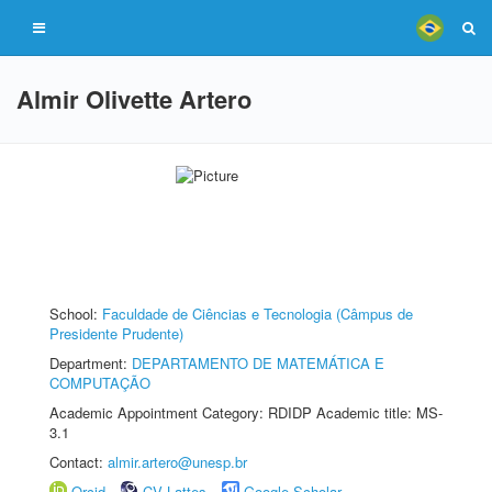
Almir Olivette Artero
School:
Faculdade de Ciências e Tecnologia (Câmpus de
Presidente Prudente)
Department:
DEPARTAMENTO DE MATEMÁTICA E
COMPUTAÇÃO
Academic Appointment Category: RDIDP Academic title: MS-
3.1
Contact:
almir.artero@unesp.br
Orcid
CV Lattes
Google Scholar