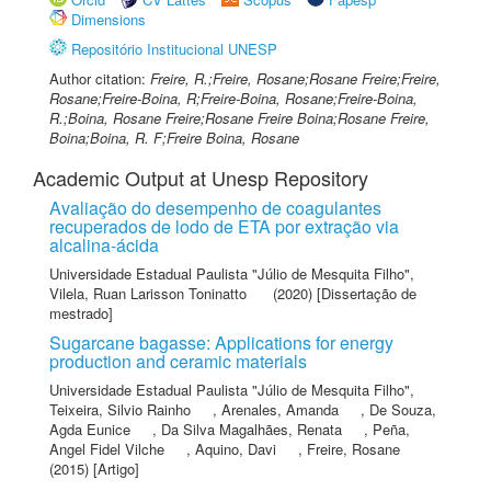
Dimensions
Repositório Institucional UNESP
Author citation:
Freire, R.;Freire, Rosane;Rosane Freire;Freire,
Rosane;Freire-Boina, R;Freire-Boina, Rosane;Freire-Boina,
R.;Boina, Rosane Freire;Rosane Freire Boina;Rosane Freire,
Boina;Boina, R. F;Freire Boina, Rosane
Academic Output at Unesp Repository
Avaliação do desempenho de coagulantes
recuperados de lodo de ETA por extração via
alcalina-ácida
Universidade Estadual Paulista "Júlio de Mesquita Filho"
,
Vilela, Ruan Larisson Toninatto
(2020) [Dissertação de
mestrado]
Sugarcane bagasse: Applications for energy
production and ceramic materials
Universidade Estadual Paulista "Júlio de Mesquita Filho"
,
Teixeira, Silvio Rainho
,
Arenales, Amanda
,
De Souza,
Agda Eunice
,
Da Silva Magalhães, Renata
,
Peña,
Angel Fidel Vilche
,
Aquino, Davi
,
Freire, Rosane
(2015) [Artigo]