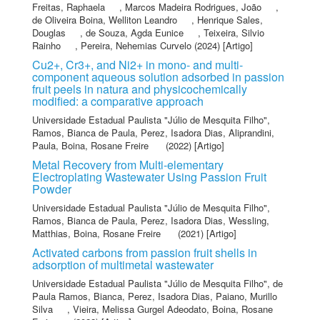
Freitas, Raphaela
,
Marcos Madeira Rodrigues, João
,
de Oliveira Boina, Welliton Leandro
,
Henrique Sales,
Douglas
,
de Souza, Agda Eunice
,
Teixeira, Silvio
Rainho
,
Pereira, Nehemias Curvelo
(2024) [Artigo]
Cu2+, Cr3+, and Ni2+ in mono- and multi-
component aqueous solution adsorbed in passion
fruit peels in natura and physicochemically
modified: a comparative approach
Universidade Estadual Paulista "Júlio de Mesquita Filho"
,
Ramos, Bianca de Paula
,
Perez, Isadora Dias
,
Aliprandini,
Paula
,
Boina, Rosane Freire
(2022) [Artigo]
Metal Recovery from Multi-elementary
Electroplating Wastewater Using Passion Fruit
Powder
Universidade Estadual Paulista "Júlio de Mesquita Filho"
,
Ramos, Bianca de Paula
,
Perez, Isadora Dias
,
Wessling,
Matthias
,
Boina, Rosane Freire
(2021) [Artigo]
Activated carbons from passion fruit shells in
adsorption of multimetal wastewater
Universidade Estadual Paulista "Júlio de Mesquita Filho"
,
de
Paula Ramos, Bianca
,
Perez, Isadora Dias
,
Paiano, Murillo
Silva
,
Vieira, Melissa Gurgel Adeodato
,
Boina, Rosane