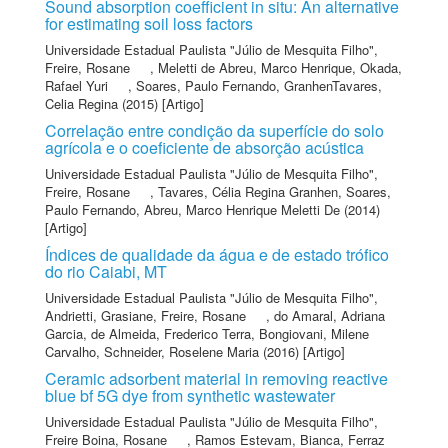
Sound absorption coefficient in situ: An alternative
for estimating soil loss factors
Universidade Estadual Paulista "Júlio de Mesquita Filho"
,
Freire, Rosane
,
Meletti de Abreu, Marco Henrique
,
Okada,
Rafael Yuri
,
Soares, Paulo Fernando
,
GranhenTavares,
Celia Regina
(2015) [Artigo]
Correlação entre condição da superfície do solo
agrícola e o coeficiente de absorção acústica
Universidade Estadual Paulista "Júlio de Mesquita Filho"
,
Freire, Rosane
,
Tavares, Célia Regina Granhen
,
Soares,
Paulo Fernando
,
Abreu, Marco Henrique Meletti De
(2014)
[Artigo]
Índices de qualidade da água e de estado trófico
do rio Caiabi, MT
Universidade Estadual Paulista "Júlio de Mesquita Filho"
,
Andrietti, Grasiane
,
Freire, Rosane
,
do Amaral, Adriana
Garcia
,
de Almeida, Frederico Terra
,
Bongiovani, Milene
Carvalho
,
Schneider, Roselene Maria
(2016) [Artigo]
Ceramic adsorbent material in removing reactive
blue bf 5G dye from synthetic wastewater
Universidade Estadual Paulista "Júlio de Mesquita Filho"
,
Freire Boina, Rosane
,
Ramos Estevam, Bianca
,
Ferraz