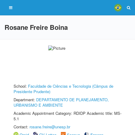
Rosane Freire Boina
School:
Faculdade de Ciências e Tecnologia (Câmpus de
Presidente Prudente)
Department:
DEPARTAMENTO DE PLANEJAMENTO,
URBANISMO E AMBIENTE
Academic Appointment Category: RDIDP Academic title: MS-
5.1
Contact:
rosane.freire@unesp.br
Orcid
CV Lattes
Scopus
Fapesp