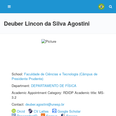
Deuber Lincon da Silva Agostini
School:
Faculdade de Ciências e Tecnologia (Câmpus de
Presidente Prudente)
Department:
DEPARTAMENTO DE FÍSICA
Academic Appointment Category: RDIDP Academic title: MS-
3.2
Contact:
deuber.agostini@unesp.br
Orcid
CV Lattes
Google Scholar
ResearcherID
Scopus
Fapesp