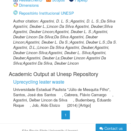
Dimensions
Repositório Institucional UNESP
Author citation:
Agostini, D. L. S.;Agostini, D. L. S.;Da Silva
Agostíni, Deuber L.;Lincon Da Silva Agostini, Deuber;Silva
Agostini, Deuber Lincon;Agostini, Deuber L. S.;Agostini,
Deuber Lincon Da Silva;Da Silva Agostini, Deuber
Lincon;Agostini, Deuber L. Da S.;Agostini, Deuber L.S.;Da S.
Agostini, D.L.;Lincon Da Silva Agostini, Deuber;Agostini,
Deuber Lincon Silva;Agostini, Deuber L. Silva;Agostini,
Deuber;Agostini, Deuber Ls;Deuber Lincon Agostini Da
Silva;Agostini Da Silva, Deuber Lincon
Academic Output at Unesp Repository
Uprecycling leater waste
Universidade Estadual Paulista "Júlio de Mesquita Filho"
,
Santos, José dos Santos
,
Cabrera, Flávio Camargo
,
Agostini, Delber Lincon da Silva
,
Budemberg, Eduardo
Roque
,
Job, Aldo Eloizo
(2014) [Artigo]
1
Contact us
São Paulo State University (Unesp)