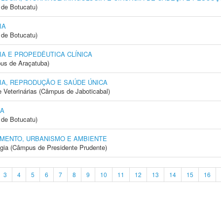
de Botucatu)
IA
de Botucatu)
A E PROPEDÊUTICA CLÍNICA
us de Araçatuba)
IA, REPRODUÇÃO E SAÚDE ÚNICA
e Veterinárias (Câmpus de Jaboticabal)
IA
de Botucatu)
MENTO, URBANISMO E AMBIENTE
ogia (Câmpus de Presidente Prudente)
3
4
5
6
7
8
9
10
11
12
13
14
15
16