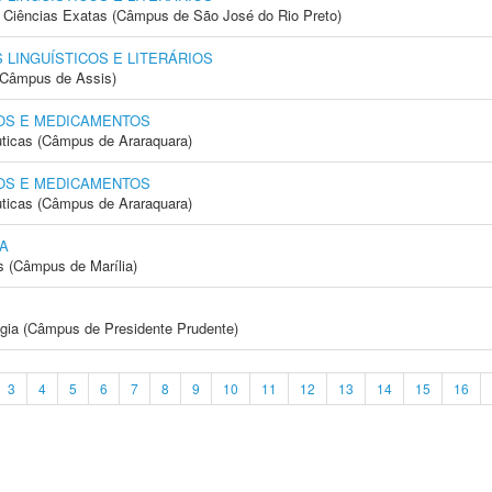
 e Ciências Exatas (Câmpus de São José do Rio Preto)
LINGUÍSTICOS E LITERÁRIOS
 (Câmpus de Assis)
OS E MEDICAMENTOS
ticas (Câmpus de Araraquara)
OS E MEDICAMENTOS
ticas (Câmpus de Araraquara)
A
s (Câmpus de Marília)
ogia (Câmpus de Presidente Prudente)
3
4
5
6
7
8
9
10
11
12
13
14
15
16