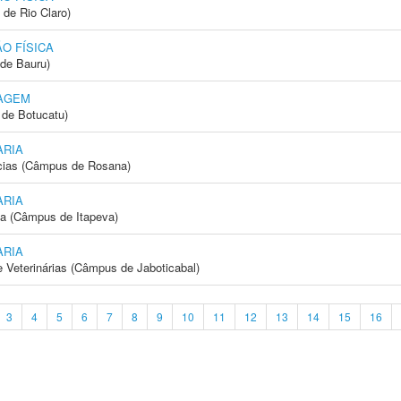
 de Rio Claro)
O FÍSICA
de Bauru)
AGEM
de Botucatu)
ARIA
cias (Câmpus de Rosana)
ARIA
ia (Câmpus de Itapeva)
ARIA
e Veterinárias (Câmpus de Jaboticabal)
3
4
5
6
7
8
9
10
11
12
13
14
15
16