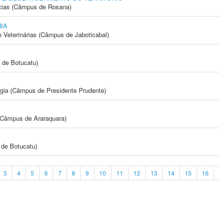
cias (Câmpus de Rosana)
IA
e Veterinárias (Câmpus de Jaboticabal)
 de Botucatu)
ogia (Câmpus de Presidente Prudente)
(Câmpus de Araraquara)
de Botucatu)
3
4
5
6
7
8
9
10
11
12
13
14
15
16