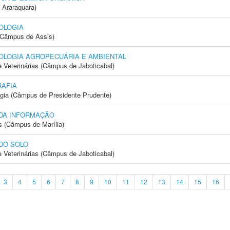
 Araraquara)
OLOGIA
 (Câmpus de Assis)
OLOGIA AGROPECUÁRIA E AMBIENTAL
e Veterinárias (Câmpus de Jaboticabal)
AFIA
ogia (Câmpus de Presidente Prudente)
 DA INFORMAÇÃO
s (Câmpus de Marília)
DO SOLO
e Veterinárias (Câmpus de Jaboticabal)
3
4
5
6
7
8
9
10
11
12
13
14
15
16