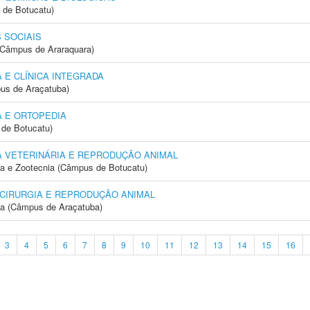
 de Botucatu)
 SOCIAIS
(Câmpus de Araraquara)
 E CLÍNICA INTEGRADA
us de Araçatuba)
 E ORTOPEDIA
de Botucatu)
A VETERINÁRIA E REPRODUÇÃO ANIMAL
ia e Zootecnia (Câmpus de Botucatu)
 CIRURGIA E REPRODUÇÃO ANIMAL
ia (Câmpus de Araçatuba)
3
4
5
6
7
8
9
10
11
12
13
14
15
16