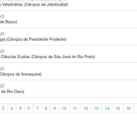
e Veterinárias (Câmpus de Jaboticabal)
ÃO
de Bauru)
ÃO
ogia (Câmpus de Presidente Prudente)
ÃO
 e Ciências Exatas (Câmpus de São José do Rio Preto)
ÃO
(Câmpus de Araraquara)
ÃO
 de Rio Claro)
3
4
5
6
7
8
9
10
11
12
13
14
15
16