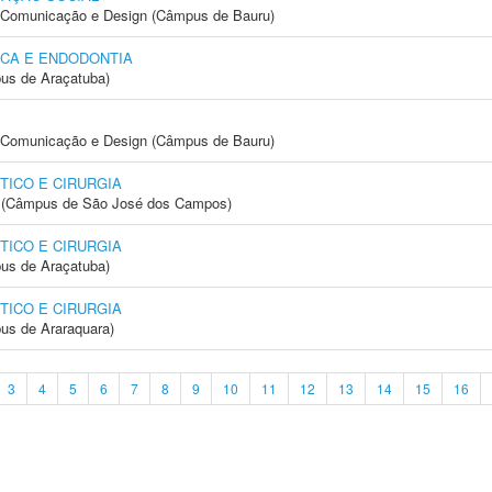
s, Comunicação e Design (Câmpus de Bauru)
ICA E ENDODONTIA
us de Araçatuba)
s, Comunicação e Design (Câmpus de Bauru)
ICO E CIRURGIA
gia (Câmpus de São José dos Campos)
ICO E CIRURGIA
us de Araçatuba)
ICO E CIRURGIA
us de Araraquara)
3
4
5
6
7
8
9
10
11
12
13
14
15
16