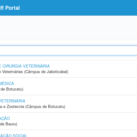
f Portal
E CIRURGIA VETERINÁRIA
e Veterinárias (Câmpus de Jaboticabal)
MÉDICA
de Botucatu)
VETERINÁRIA
ia e Zootecnia (Câmpus de Botucatu)
AÇÃO
de Bauru)
AÇÃO SOCIAL