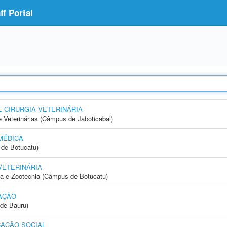
f Portal
E CIRURGIA VETERINÁRIA
e Veterinárias (Câmpus de Jaboticabal)
MÉDICA
de Botucatu)
VETERINÁRIA
ia e Zootecnia (Câmpus de Botucatu)
AÇÃO
de Bauru)
AÇÃO SOCIAL