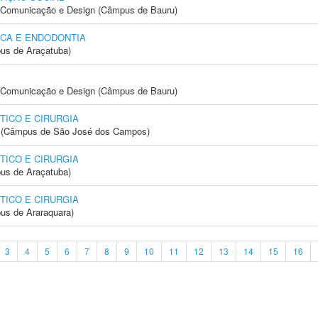
s, Comunicação e Design (Câmpus de Bauru)
ICA E ENDODONTIA
us de Araçatuba)
s, Comunicação e Design (Câmpus de Bauru)
ICO E CIRURGIA
gia (Câmpus de São José dos Campos)
ICO E CIRURGIA
us de Araçatuba)
ICO E CIRURGIA
us de Araraquara)
3
4
5
6
7
8
9
10
11
12
13
14
15
16