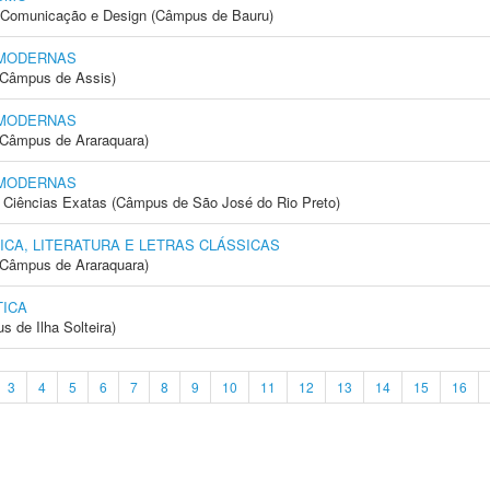
s, Comunicação e Design (Câmpus de Bauru)
 MODERNAS
 (Câmpus de Assis)
 MODERNAS
(Câmpus de Araraquara)
 MODERNAS
 e Ciências Exatas (Câmpus de São José do Rio Preto)
ICA, LITERATURA E LETRAS CLÁSSICAS
(Câmpus de Araraquara)
ICA
 de Ilha Solteira)
3
4
5
6
7
8
9
10
11
12
13
14
15
16