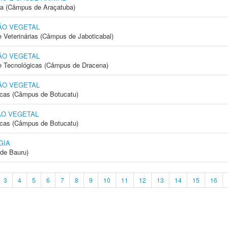
ia (Câmpus de Araçatuba)
ÃO VEGETAL
e Veterinárias (Câmpus de Jaboticabal)
ÃO VEGETAL
 e Tecnológicas (Câmpus de Dracena)
ÃO VEGETAL
icas (Câmpus de Botucatu)
ÃO VEGETAL
icas (Câmpus de Botucatu)
GIA
de Bauru)
3
4
5
6
7
8
9
10
11
12
13
14
15
16