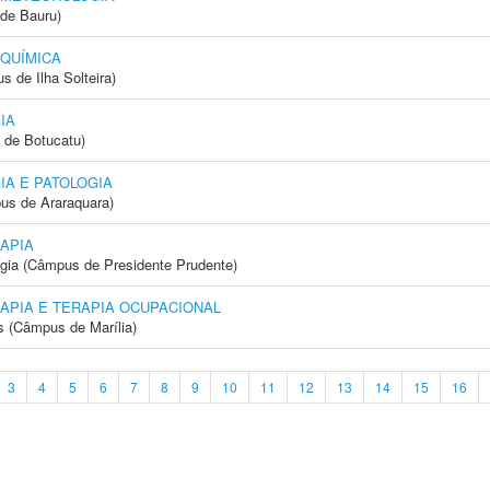
de Bauru)
 QUÍMICA
 de Ilha Solteira)
IA
 de Botucatu)
IA E PATOLOGIA
us de Araraquara)
APIA
ogia (Câmpus de Presidente Prudente)
APIA E TERAPIA OCUPACIONAL
s (Câmpus de Marília)
3
4
5
6
7
8
9
10
11
12
13
14
15
16