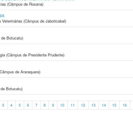
cias (Câmpus de Rosana)
IA
e Veterinárias (Câmpus de Jaboticabal)
 de Botucatu)
ogia (Câmpus de Presidente Prudente)
(Câmpus de Araraquara)
de Botucatu)
3
4
5
6
7
8
9
10
11
12
13
14
15
16