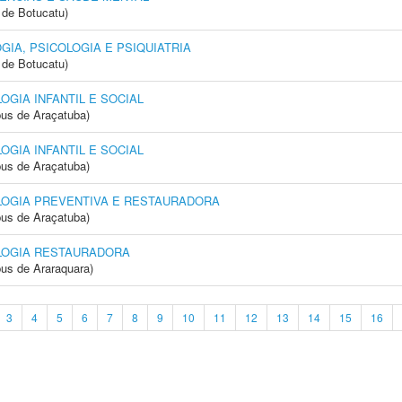
de Botucatu)
IA, PSICOLOGIA E PSIQUIATRIA
de Botucatu)
GIA INFANTIL E SOCIAL
us de Araçatuba)
GIA INFANTIL E SOCIAL
us de Araçatuba)
OGIA PREVENTIVA E RESTAURADORA
us de Araçatuba)
LOGIA RESTAURADORA
us de Araraquara)
3
4
5
6
7
8
9
10
11
12
13
14
15
16