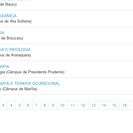
de Bauru)
 QUÍMICA
 de Ilha Solteira)
IA
 de Botucatu)
IA E PATOLOGIA
us de Araraquara)
APIA
ogia (Câmpus de Presidente Prudente)
APIA E TERAPIA OCUPACIONAL
s (Câmpus de Marília)
3
4
5
6
7
8
9
10
11
12
13
14
15
16