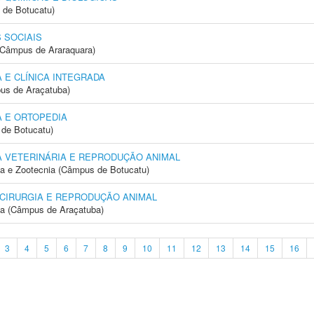
 de Botucatu)
 SOCIAIS
(Câmpus de Araraquara)
 E CLÍNICA INTEGRADA
us de Araçatuba)
 E ORTOPEDIA
de Botucatu)
A VETERINÁRIA E REPRODUÇÃO ANIMAL
ia e Zootecnia (Câmpus de Botucatu)
 CIRURGIA E REPRODUÇÃO ANIMAL
ia (Câmpus de Araçatuba)
3
4
5
6
7
8
9
10
11
12
13
14
15
16