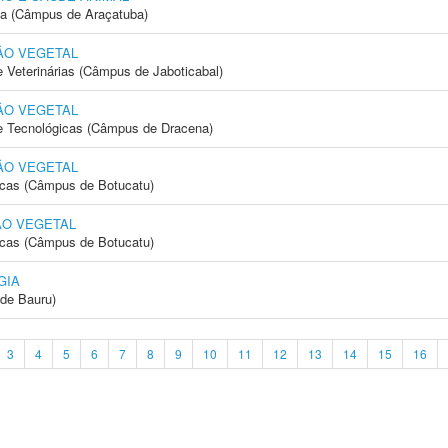
ia (Câmpus de Araçatuba)
ÃO VEGETAL
e Veterinárias (Câmpus de Jaboticabal)
ÃO VEGETAL
 e Tecnológicas (Câmpus de Dracena)
ÃO VEGETAL
icas (Câmpus de Botucatu)
ÃO VEGETAL
icas (Câmpus de Botucatu)
GIA
de Bauru)
3
4
5
6
7
8
9
10
11
12
13
14
15
16