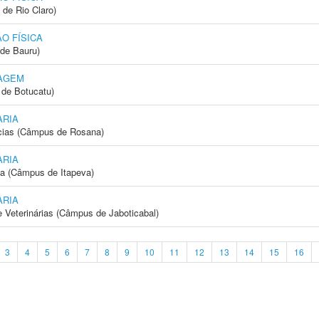
 de Rio Claro)
O FÍSICA
de Bauru)
AGEM
de Botucatu)
ARIA
cias (Câmpus de Rosana)
ARIA
ia (Câmpus de Itapeva)
ARIA
e Veterinárias (Câmpus de Jaboticabal)
3
4
5
6
7
8
9
10
11
12
13
14
15
16